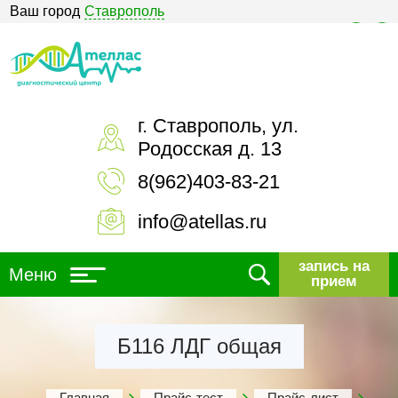
Ваш город
Ставрополь
Версия для слабовидящих
г. Ставрополь, ул.
Родосская д. 13
8(962)403-83-21
info@atellas.ru
запись на
Меню
прием
Б116 ЛДГ общая
Главная
Прайс-тест
Прайс-лист