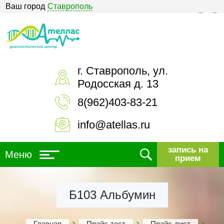
Ваш город
Ставрополь
Версия для слабовидящих
г. Ставрополь, ул.
Родосская д. 13
8(962)403-83-21
info@atellas.ru
запись на
Меню
прием
Б103 Альбумин
Главная
Прайс-тест
Прайс-лист