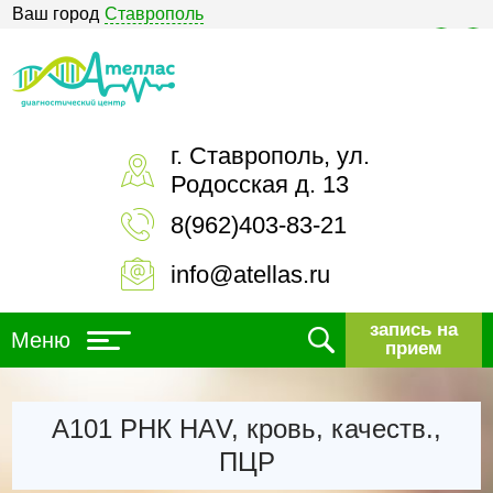
Ваш город
Ставрополь
Версия для слабовидящих
г. Ставрополь, ул.
Родосская д. 13
8(962)403-83-21
info@atellas.ru
запись на
Меню
прием
А101 РНК НАV, кровь, качеств.,
ПЦР