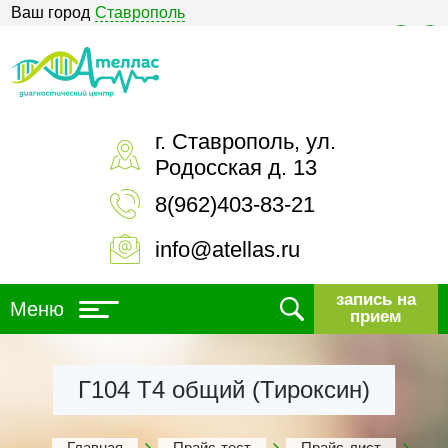
Ваш город
Ставрополь
Версия для слабовидящих
г. Ставрополь, ул.
Родосская д. 13
8(962)403-83-21
info@atellas.ru
запись на
Меню
прием
Г104 Т4 общий (Тироксин)
Главная
Прайс-тест
Прайс-лист