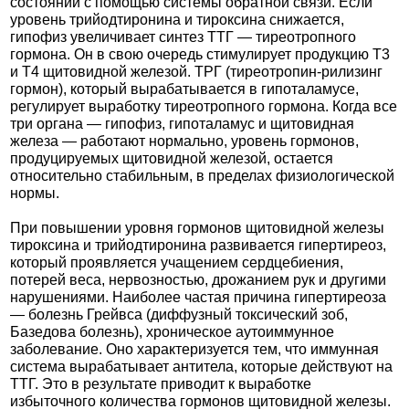
состоянии с помощью системы обратной связи. Если
уровень трийодтиронина и тироксина снижается,
гипофиз увеличивает синтез ТТГ — тиреотропного
гормона. Он в свою очередь стимулирует продукцию Т3
и Т4 щитовидной железой. ТРГ (тиреотропин-рилизинг
гормон), который вырабатывается в гипоталамусе,
регулирует выработку тиреотропного гормона. Когда все
три органа — гипофиз, гипоталамус и щитовидная
железа — работают нормально, уровень гормонов,
продуцируемых щитовидной железой, остается
относительно стабильным, в пределах физиологической
нормы.
При повышении уровня гормонов щитовидной железы
тироксина и трийодтиронина развивается гипертиреоз,
который проявляется учащением сердцебиения,
потерей веса, нервозностью, дрожанием рук и другими
нарушениями. Наиболее частая причина гипертиреоза
— болезнь Грейвса (диффузный токсический зоб,
Базедова болезнь), хроническое аутоиммунное
заболевание. Оно характеризуется тем, что иммунная
система вырабатывает антитела, которые действуют на
ТТГ. Это в результате приводит к выработке
избыточного количества гормонов щитовидной железы.