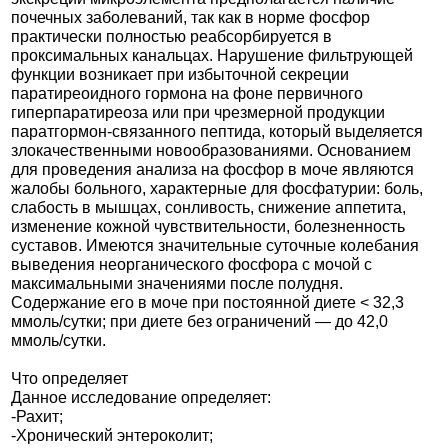
почечных заболеваний, так как в норме фосфор
практически полностью реабсорбируется в
проксимальных канальцах. Нарушение фильтрующей
функции возникает при избыточной секреции
паратиреоидного гормона на фоне первичного
гиперпаратиреоза или при чрезмерной продукции
паратгормон-связанного пептида, который выделяется
злокачественными новообразованиями. Основанием
для проведения анализа на фосфор в моче являются
жалобы больного, характерные для фосфатурии: боль,
слабость в мышцах, сонливость, снижение аппетита,
изменение кожной чувствительности, болезненность
суставов. Имеются значительные суточные колебания
выведения неорганического фосфора с мочой с
максимальными значениями после полудня.
Содержание его в моче при постоянной диете < 32,3
ммоль/сутки; при диете без ограничений — до 42,0
ммоль/сутки.
Что определяет
Данное исследование определяет:
-Рахит;
-Хронический энтероколит;