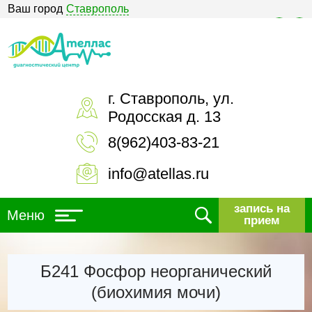
Ваш город
Ставрополь
Версия для слабовидящих
г. Ставрополь, ул.
Родосская д. 13
8(962)403-83-21
info@atellas.ru
запись на
Меню
прием
Б241 Фосфор неорганический
(биохимия мочи)