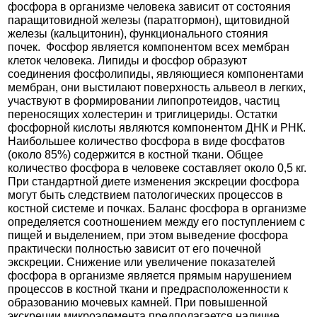
фосфора в организме человека зависит от состояния
паращитовидной железы (паратгормон), щитовидной
железы (кальцитонин), функционального стояния
почек. Фосфор является компонентом всех мембран
клеток человека. Липиды и фосфор образуют
соединения фосфолипиды, являющиеся компонентами
мембран, они выстилают поверхность альвеол в легких,
участвуют в формировании липопротеидов, частиц
переносящих холестерин и триглицериды. Остатки
фосфорной кислоты являются компонентом ДНК и РНК.
Наибольшее количество фосфора в виде фосфатов
(около 85%) содержится в костной ткани. Общее
количество фосфора в человеке составляет около 0,5 кг.
При стандартной диете изменения экскреции фосфора
могут быть следствием патологических процессов в
костной системе и почках. Баланс фосфора в организме
определяется соотношением между его поступлением с
пищей и выделением, при этом выведение фосфора
практически полностью зависит от его почечной
экскреции. Снижение или увеличение показателей
фосфора в организме является прямым нарушением
процессов в костной ткани и предрасположенности к
образованию мочевых камней. При повышенной
экскреции микроэлемента предполагается наличие