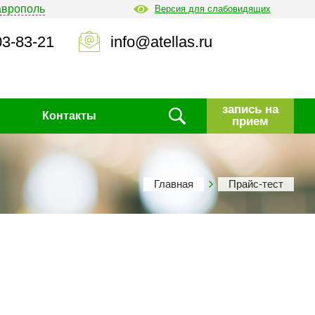
аврополь
Версия для слабовидящих
03-83-21
info@atellas.ru
запись на
Контакты
прием
Главная
Прайс-тест