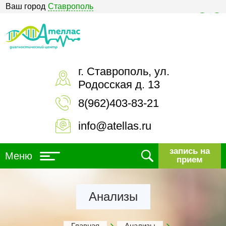
Ваш город
Ставрополь
Версия для слабовидящих
г. Ставрополь, ул.
Родосская д. 13
8(962)403-83-21
info@atellas.ru
запись на
Меню
прием
Анализы
Главная
Анализы