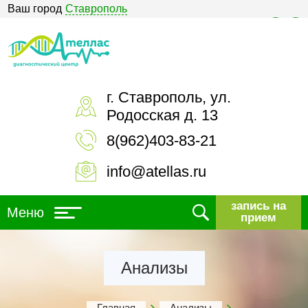
Ваш город
Ставрополь
Версия для слабовидящих
г. Ставрополь, ул.
Родосская д. 13
8(962)403-83-21
info@atellas.ru
запись на
Меню
прием
Анализы
Главная
Анализы