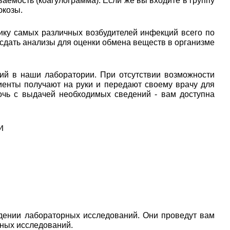
аемость (коагулограмма). Если же вы входите в группу
юкозы.
ику самых различных возбудителей инфекций всего по
 сдать анализы для оценки обмена веществ в организме
ий в наши лаборатории. При отсутствии возможности
иенты получают на руки и передают своему врачу для
очь с выдачей необходимых сведений - вам доступна
и
дении лабораторных исследований. Они проведут вам
рных исследований.