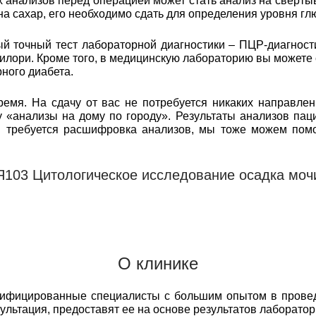
анализов перед операцией может стать анализ на свертыв
 на сахар, его необходимо сдать для определения уровня гл
 точный тест лабораторной диагностики – ПЦР-диагност
илори. Кроме того, в медицинскую лабораторию вы можете
ного диабета.
емя. На сдачу от вас не потребуется никаких направлен
 «анализы на дому по городу». Результаты анализов пац
м требуется расшифровка анализов, мы тоже можем пом
Я103 Цитологическое исследование осадка моч
О клинике
лифицированные специалисты с большим опытом в прове
сультация, предоставят ее на основе результатов лаборато