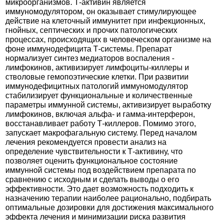
микроорганизмов. Т-активин является
иммуномодулятором, он оказывает стимулирующее
действие на клеточный иммунитет при инфекционных,
гнойных, септических и прочих патологических
процессах, происходящих в человеческом организме на
фоне иммунодефицита Т-системы. Препарат
нормализует синтез медиаторов воспаления -
лимфокинов, активизирует лимфоциты-киллеры и
стволовые гемопоэтические клетки. При развитии
иммунодефицитных патологий иммуномодулятор
стабилизирует функциональные и количественные
параметры иммунной системы, активизирует выработку
лимфокинов, включая альфа- и гамма-интерферон,
восстанавливает работу Т-киллеров. Помимо этого,
запускает макрофагальную систему. Перед началом
лечения рекомендуется провести анализ на
определение чувствительности к Т-активину, что
позволяет оценить функциональное состояние
иммунной системы под воздействием препарата по
сравнению с исходным и сделать выводы о его
эффективности. Это дает возможность подходить к
назначению терапии наиболее рационально, подбирать
оптимальные дозировки для достижения максимального
эффекта лечения и минимизации риска развития