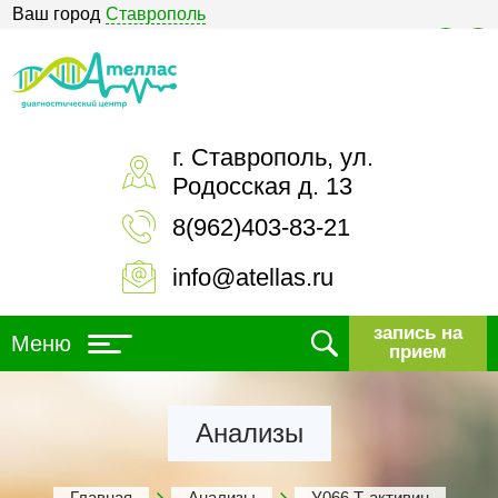
Ваш город
Ставрополь
Версия для слабовидящих
г. Ставрополь, ул.
Родосская д. 13
8(962)403-83-21
info@atellas.ru
запись на
Меню
прием
Анализы
Главная
Анализы
У066 Т-активин