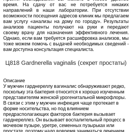
время. На сдачу от вас не потребуется никаких
направлений в наши лаборатории. При отсутствии
возможности посещения адресов клиник мы предлагаем
вам услугу «анализы на дому по городу». Результаты
анализов пациенты получают на руки и передают
своему врачу для назначения эффективного лечения.
Однако, если вам требуется расшифровка анализов, мы
тоже можем помочь с выдачей необходимых сведений -
вам доступна консультация специалиста.
Ц818 Gardnerella vaginalis (секрет простаты)
Описание
У мужчин гарднереллу вагиналис обнаруживают редко,
поскольку эта бактерия относится к хорошо изученным
представителям женской урогенитальной микрофлоры.
В связи с этим у мужчин инфекция чаще протекает в
форме носительства, но под влиянием
предрасполагающих факторов бактерия вызывает
гарднереллез. Он вызывает воспалительный процесс в
мочевом пузыре, уретре, семенных пузырьках или
простате, поэтому надо вовремя заниматься лечением