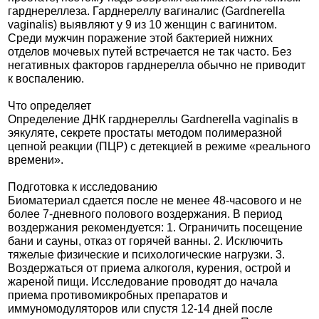
гарднереллеза. Гарднереллу вагиналис (Gardnerella
vaginalis) выявляют у 9 из 10 женщин с вагинитом.
Среди мужчин поражение этой бактерией нижних
отделов мочевых путей встречается не так часто. Без
негативных факторов гарднерелла обычно не приводит
к воспалению.
Что определяет
Определение ДНК гарднереллы Gardnerella vaginalis в
эякуляте, секрете простаты методом полимеразной
цепной реакции (ПЦР) с детекцией в режиме «реального
времени».
Подготовка к исследованию
Биоматериал сдается после не менее 48-часового и не
более 7-дневного полового воздержания. В период
воздержания рекомендуется: 1. Ограничить посещение
бани и сауны, отказ от горячей ванны. 2. Исключить
тяжелые физические и психологические нагрузки. 3.
Воздержаться от приема алкоголя, курения, острой и
жареной пищи. Исследование проводят до начала
приема противомикробных препаратов и
иммуномодуляторов или спустя 12-14 дней после