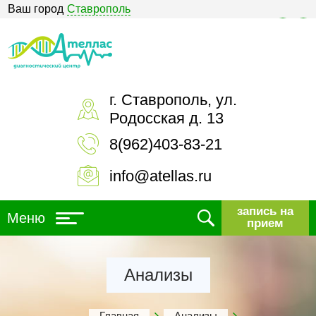
Ваш город
Ставрополь
Версия для слабовидящих
г. Ставрополь, ул.
Родосская д. 13
8(962)403-83-21
info@atellas.ru
запись на
Меню
прием
Анализы
Главная
Анализы