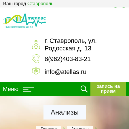
Ваш город
Ставрополь
Версия для слабовидящих
г. Ставрополь, ул.
Родосская д. 13
8(962)403-83-21
info@atellas.ru
запись на
Меню
прием
Анализы
Главная
Анализы