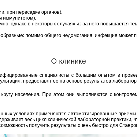
, при пересадке органов),
м иммунитетом).
но, однако в некоторых случаях из-за него повышается те
разные: помимо общего недомогания, инфекция может проя
О клинике
лифицированные специалисты с большим опытом в прове
сультация, предоставят ее на основе результатов лаборато
ругу населения. При этом они выполняются с контролем
еменных условиях применяются автоматизированные прием
рживает весь цикл клинической лабораторной практики, чт
возможность получить результаты очень быстро для Ставро