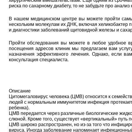
хирургическим вмешательствам. Еще одним из срочных 
риска по сахарному диабету, то не забудьте про анализ
В нашем медицинском центре вы можете пройти самый
нескольким молекулам их ДНК, включая хеликобактер п
и диагностики заболеваний щитовидной железы и сахар
Пройти обследования вы можете в любое удобное вр
посещения адресов клиник мы предлагаем вам услугу
назначения эффективного лечения. Однако, если ва
консультация специалиста.
Описание
Цитомегаловирус человека (ЦМВ) относится к семейству
людей с нормальным иммунитетом инфекция протекает 
ребенка).
ЦМВ передается через различные биологические жидкост
слюной. Кроме того, существует «вертикальный» путь п
ЦМВ широко распространен, но из-за того что инфицир
вируса. Иногда заболевание напоминает инфекционный