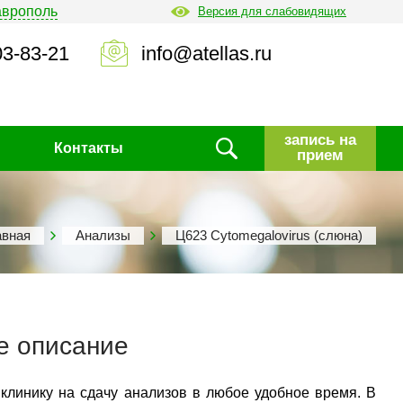
аврополь
Версия для слабовидящих
03-83-21
info@atellas.ru
запись на
Контакты
прием
авная
Анализы
Ц623 Cуtomegalovirus (слюна)
е описание
 клинику на сдачу анализов в любое удобное время. В