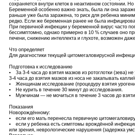
сохраняется внутри клеток в неактивном состоянии. Но
Беременной особенно важно знать, была ли она зараж
раньше уже была заражена, то риск для ребенка мини
редко. Если же беременная ранее не была инфицирован
При первичной инфекции у беременной вирус часто попа
бессимптомно, однако примерно в 10 % случаев оно п
печени, снижению интеллекта и глухоте, возможен даж
Что определяет
Для диагностики текущей цитомегаловирусной инфекц
Подготовка к исследованию
• За 3-4 часа до взятия мазков из ротоглотки (зева) не 
3-4 часа до взятия мазков из носа не закапывать капли
• Женщинам исследование (процедуру взятия урогенита
• Не курить в течение 30 минут до исследования.
• Мужчинам — не мочиться в течение 3 часов до взяти
Показания
Новорождённому:
• если его мать перенесла первичную цитомегаловир
• если у ребенка есть симптомы врождённой инфекции:
или зрения, неврологические нарушения (задержка умст