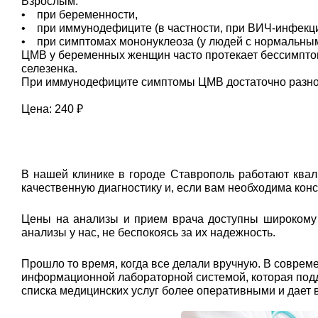
Взрослым:
• при беременности,
• при иммунодефиците (в частности, при ВИЧ-инфекции
• при симптомах мононуклеоза (у людей с нормальны
ЦМВ у беременных женщин часто протекает бессимптом
селезенка.
При иммунодефиците симптомы ЦМВ достаточно разнооб
Цена: 240 ₽
В нашей клинике в городе Ставрополь работают ква
качественную диагностику и, если вам необходима кон
Цены на анализы и прием врача доступны широкому к
анализы у нас, не беспокоясь за их надежность.
Прошло то время, когда все делали вручную. В совр
информационной лабораторной системой, которая подде
списка медицинских услуг более оперативными и дает 