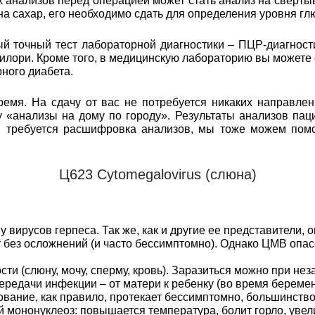
анализов перед операцией может стать анализ на свертыв
 на сахар, его необходимо сдать для определения уровня гл
 точный тест лабораторной диагностики – ПЦР-диагност
илори. Кроме того, в медицинскую лабораторию вы можете
ного диабета.
емя. На сдачу от вас не потребуется никаких направлен
 «анализы на дому по городу». Результаты анализов пац
м требуется расшифровка анализов, мы тоже можем пом
Ц623 Cуtomegalovirus (слюна)
 вирусов герпеса. Так же, как и другие ее представители, 
без осложнений (и часто бессимптомно). Однако ЦМВ опас
и (слюну, мочу, сперму, кровь). Заразиться можно при нез
ередачи инфекции – от матери к ребенку (во время беремен
ование, как правило, протекает бессимптомно, большинство
 мононуклеоз: повышается температура, болит горло, ув