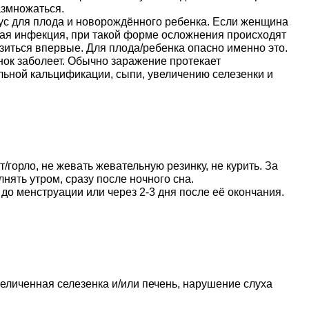
азмножаться.
ус для плода и новорождённого ребенка. Если женщина
рая инфекция, при такой форме осложнения происходят
зиться впервые. Для плода/ребенка опасно именно это.
нок заболеет. Обычно заражение протекает
льной кальцификации, сыпи, увеличению селезенки и
от/горло, не жевать жевательную резинку, не курить. За
нять утром, сразу после ночного сна.
о менструации или через 2-3 дня после её окончания.
еличенная селезенка и/или печень, нарушение слуха