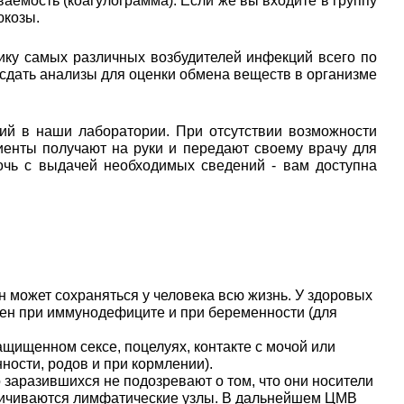
аемость (коагулограмма). Если же вы входите в группу
юкозы.
ику самых различных возбудителей инфекций всего по
 сдать анализы для оценки обмена веществ в организме
ий в наши лаборатории. При отсутствии возможности
иенты получают на руки и передают своему врачу для
очь с выдачей необходимых сведений - вам доступна
он может сохраняться у человека всю жизнь. У здоровых
ен при иммунодефиците и при беременности (для
ащищенном сексе, поцелуях, контакте с мочой или
ности, родов и при кормлении).
 заразившихся не подозревают о том, что они носители
еличиваются лимфатические узлы. В дальнейшем ЦМВ