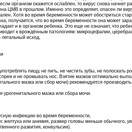
 если организм окажется ослаблен, то вирус снова начнет р
ена ЦМВ в прошлом. Именно это определяет, опасен ли вир
мален. Хотя во время беременности может обостриться ста
а, получается, что во время беременности она может зара
дает и в организм ребенка. Это еще не означает, что ребе
риводит к врождённым патологиям: микроцефалии, церебра
е летальный исход.
ии
употреблять пищу, не пить, не чистить зубы, не полоскать р
/спреи и не промывать нос. Взятие мазков оптимально выпол
льного мазка или сбор мочи) рекомендуется производить д
я урогенитального мазка или сбора мочи.
усную инфекцию во время беременности,
 желтуха или анемия, размер головы меньше обычного, ув
венного развития, конвульсии).