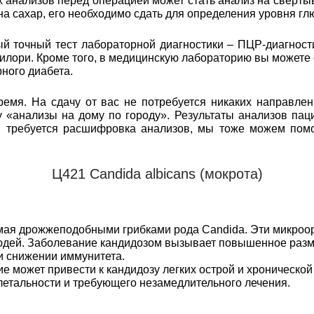
анализов перед операцией может стать анализ на свертыв
 на сахар, его необходимо сдать для определения уровня гл
 точный тест лабораторной диагностики – ПЦР-диагност
илори. Кроме того, в медицинскую лабораторию вы можете
ного диабета.
емя. На сдачу от вас не потребуется никаких направлен
 «анализы на дому по городу». Результаты анализов пац
м требуется расшифровка анализов, мы тоже можем пом
Ц421 Candida albicans (мокрота)
мая дрожжеподобными грибками рода Candida. Эти микроор
людей. Заболевание кандидозом вызывает повышенное раз
и снижении иммунитета.
е может привести к кандидозу легких острой и хронической
летальности и требующего незамедлительного лечения.