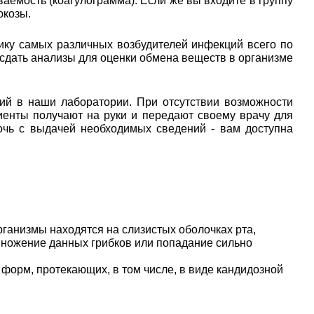
аемость (коагулограмма). Если же вы входите в группу
юкозы.
ику самых различных возбудителей инфекций всего по
 сдать анализы для оценки обмена веществ в организме
ий в наши лаборатории. При отсутствии возможности
иенты получают на руки и передают своему врачу для
очь с выдачей необходимых сведений - вам доступна
ганизмы находятся на слизистых оболочках рта,
множение данных грибков или попадание сильно
 форм, протекающих, в том числе, в виде кандидозной