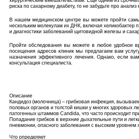
хирургическим вмешательствам. Еще одним из срочных 
риска по сахарному диабету, то не забудьте про анализ
В нашем медицинском центре вы можете пройти самый
нескольким молекулам их ДНК, включая хеликобактер п
и диагностики заболеваний щитовидной железы и сахар
Пройти обследования вы можете в любое удобное вр
посещения адресов клиник мы предлагаем вам услугу
назначения эффективного лечения. Однако, если ва
консультация специалиста.
Описание
Кандидоз (молочница) – грибковая инфекция, вызывае
половых органов и толстой кишки у многих здоровых 
патогенных штаммов Candida, что часто происходит пр
Попадание грибков в верхние дыхательные пути и легки
пневмонии, опасного заболевания с высоким уровнем 
Что определяет