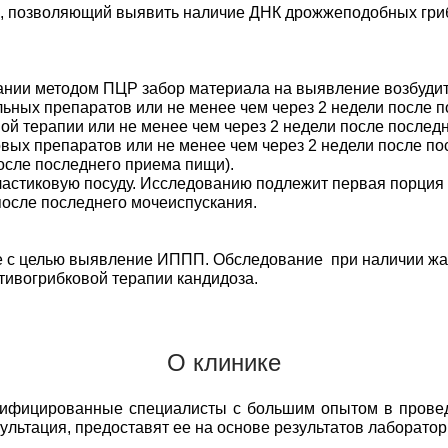
из, позволяющий выявить наличие ДНК дрожжеподобных гриб
ании методом ПЦР забор материала на выявление возбуди
ьных препаратов или не менее чем через 2 недели после п
й терапии или не менее чем через 2 недели после послед
вых препаратов или не менее чем через 2 недели после по
после последнего приема пищи).
ластиковую посуду. Исследованию подлежит первая порция у
после последнего мочеиспускания.
ие с целью выявление ИППП. Обследование при наличии жа
тивогрибковой терапии кандидоза.
О клинике
лифицированные специалисты с большим опытом в прове
сультация, предоставят ее на основе результатов лаборато