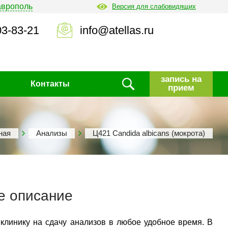
аврополь
Версия для слабовидящих
03-83-21
info@atellas.ru
запись на
Контакты
прием
ная
Анализы
Ц421 Candida albicans (мокрота)
е описание
 клинику на сдачу анализов в любое удобное время. В