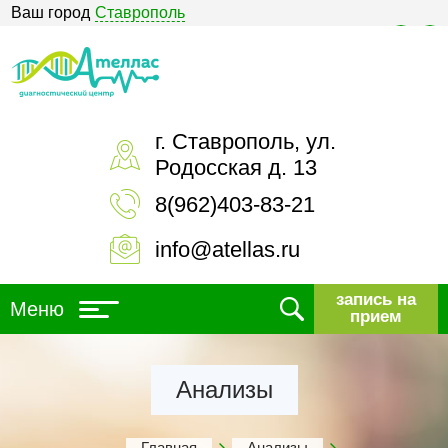
Ваш город
Ставрополь
Версия для слабовидящих
г. Ставрополь, ул.
Родосская д. 13
8(962)403-83-21
info@atellas.ru
запись на
Меню
прием
Анализы
Главная
Анализы