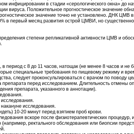
ном инфицировании в стадии «серологического окна» до н
ции вируса. Положительное прогностическое значение обн
рогностическое значение точно не установлено. ДНК ЦМВ 
 в первый месяц развития острой ЦМВИ, но существенно 
пределения степени репликативной активности ЦМВ и обо
.
 период с 8 до 11 часов, натощак (не менее 8 часов и не б
торые специальные требования по пищевому режиму и време
ства, следует проконсультироваться с врачом по поводу ц
 препарата перед исследованием. Длительность отмены оп
ения препарата, указанного в аннотации).
ледования.
о исследования.
 накануне исследования.
деть) 10-20 минут перед взятием проб крови.
ледования вскоре после физиотерапевтических процедур, 
 (например, ректального обследования или биопсии предс
й.