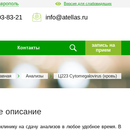
аврополь
Версия для слабовидящих
03-83-21
info@atellas.ru
запись на
Контакты
прием
авная
Анализы
Ц223 Cуtomegalovirus (кровь)
е описание
 клинику на сдачу анализов в любое удобное время. В