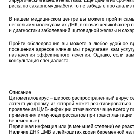
хирургическим вмешательствам. Еще одним из срочных 
риска по сахарному диабету, то не забудьте про анализ
В нашем медицинском центре вы можете пройти самый
нескольким молекулам их ДНК, включая хеликобактер п
и диагностики заболеваний щитовидной железы и сахар
Пройти обследования вы можете в любое удобное вр
посещения адресов клиник мы предлагаем вам услугу
назначения эффективного лечения. Однако, если ва
консультация специалиста.
Описание
Цитомегаловирус – широко распространенный вирус се
латентную форму, из которой может реактивироваться
проявления ЦМВ-инфекции отмечаются чаще всего у п
применения иммунодепрессантов при трансплантации ор
беременные).
Первичная инфекция или (в меньшей степени) ее реакт
Наличие ДНК ЦМВ в лейкоцитах крови беременной явл