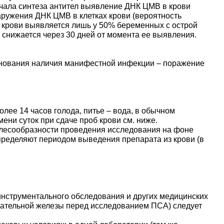
ачала синтеза антител выявление ДНК ЦМВ в крови
аружения ДНК ЦМВ в клетках крови (вероятность
в крови выявляется лишь у 50% беременных с острой
снижается через 30 дней от момента ее выявления.
снования наличия манифестной инфекции – поражение
олее 14 часов голода, питье – вода, в обычном
ни суток при сдаче проб крови см. ниже.
елесообразности проведения исследования на фоне
ределяют периодом выведения препарата из крови (в
инструментального обследования и других медицинских
тательной железы перед исследованием ПСА) следует