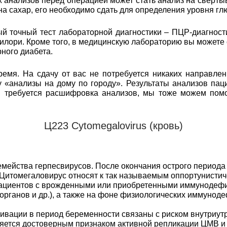
анализов перед операцией может стать анализ на свертыв
 на сахар, его необходимо сдать для определения уровня гл
 точный тест лабораторной диагностики – ПЦР-диагност
илори. Кроме того, в медицинскую лабораторию вы можете
ного диабета.
емя. На сдачу от вас не потребуется никаких направлен
 «анализы на дому по городу». Результаты анализов пац
м требуется расшифровка анализов, мы тоже можем пом
Ц223 Cуtomegalovirus (кровь)
мейства герпесвирусов. После окончания острого период
. Цитомегаловирус относят к так называемым оппортунист
ациентов с врожденными или приобретенными иммунодефиц
ганов и др.), а также на фоне физиологических иммунодеф
ивации в период беременности связаны с риском внутриутр
яется достоверным признаком активной репликации ЦМВ и