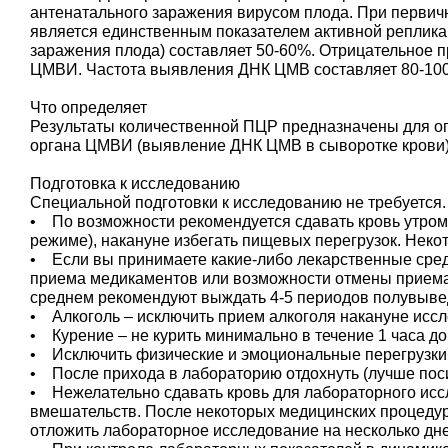
антенатального заражения вирусом плода. При первич
является единственным показателем активной реплика
заражения плода) составляет 50-60%. Отрицательное п
ЦМВИ. Частота выявления ДНК ЦМВ составляет 80-100%
Что определяет
Результаты количественной ПЦР предназначены для о
органа ЦМВИ (выявление ДНК ЦМВ в сыворотке крови)
Подготовка к исследованию
Специальной подготовки к исследованию не требуется.
• По возможности рекомендуется сдавать кровь утром, в
режиме), накануне избегать пищевых перегрузок. Неко
• Если вы принимаете какие-либо лекарственные сред
приема медикаментов или возможности отмены приема
среднем рекомендуют выждать 4-5 периодов полувывед
• Алкоголь – исключить прием алкоголя накануне исс
• Курение – не курить минимально в течение 1 часа д
• Исключить физические и эмоциональные перегрузки
• После прихода в лабораторию отдохнуть (лучше поси
• Нежелательно сдавать кровь для лабораторного исс
вмешательств. После некоторых медицинских процедур
отложить лабораторное исследование на несколько дне