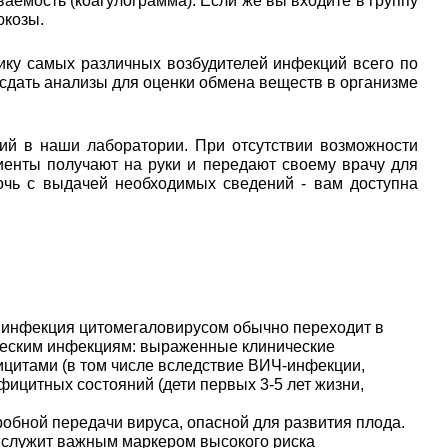
аемость (коагулограмма). Если же вы входите в группу
юкозы.
ику самых различных возбудителей инфекций всего по
 сдать анализы для оценки обмена веществ в организме
ий в наши лаборатории. При отсутствии возможности
иенты получают на руки и передают своему врачу для
очь с выдачей необходимых сведений - вам доступна
а инфекция цитомегаловирусом обычно переходит в
ическим инфекциям: выраженные клинические
итами (в том числе вследствие ВИЧ-инфекции,
ицитных состояний (дети первых 3-5 лет жизни,
обной передачи вируса, опасной для развития плода.
 служит важным маркером высокого риска