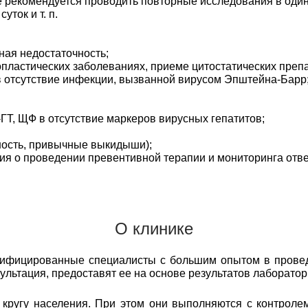
 рекомендуется проводить повторные исследования в один
ток и т. п.
ая недостаточность;
астических заболеваниях, приеме цитостатических препара
 отсутствие инфекции, вызванной вирусом Эпштейна-Барр
Т, ЩФ в отсутствие маркеров вирусных гепатитов;
ость, привычные выкидыши);
я о проведении превентивной терапии и мониторинга отве
О клинике
лифицированные специалисты с большим опытом в прове
сультация, предоставят ее на основе результатов лаборато
ругу населения. При этом они выполняются с контролем