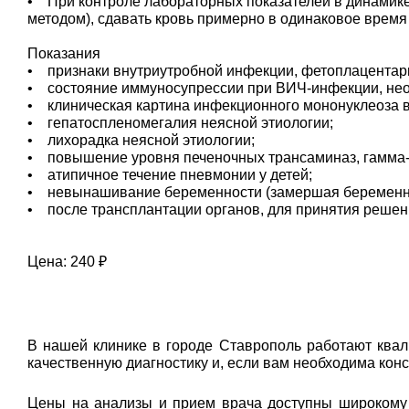
• При контроле лабораторных показателей в динамике
методом), сдавать кровь примерно в одинаковое время су
Показания
• признаки внутриутробной инфекции, фетоплацентарн
• состояние иммуносупрессии при ВИЧ-инфекции, неопл
• клиническая картина инфекционного мононуклеоза в
• гепатоспленомегалия неясной этиологии;
• лихорадка неясной этиологии;
• повышение уровня печеночных трансаминаз, гамма-Г
• атипичное течение пневмонии у детей;
• невынашивание беременности (замершая беременн
• после трансплантации органов, для принятия решени
Цена: 240 ₽
В нашей клинике в городе Ставрополь работают ква
качественную диагностику и, если вам необходима кон
Цены на анализы и прием врача доступны широкому к