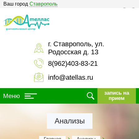
Ваш город
Ставрополь
Версия для слабовидящих
г. Ставрополь, ул.
Родосская д. 13
8(962)403-83-21
info@atellas.ru
запись на
Меню
прием
Анализы
Главная
Анализы