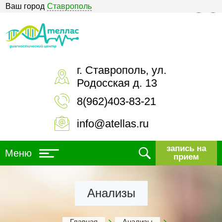
Ваш город
Ставрополь
Версия для слабовидящих
г. Ставрополь, ул.
Родосская д. 13
8(962)403-83-21
info@atellas.ru
запись на
Меню
прием
Анализы
Главная
Анализы