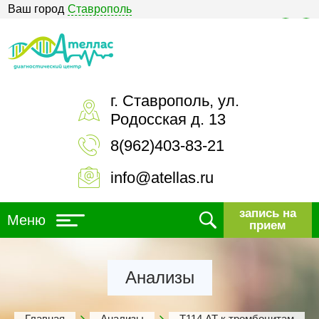
Ваш город
Ставрополь
Версия для слабовидящих
г. Ставрополь, ул.
Родосская д. 13
8(962)403-83-21
info@atellas.ru
запись на
Меню
прием
Анализы
Главная
Анализы
Т114 АТ к тромбоцитам