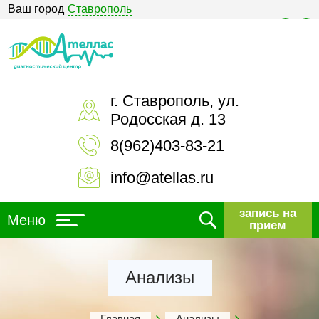
Ваш город
Ставрополь
Версия для слабовидящих
г. Ставрополь, ул.
Родосская д. 13
8(962)403-83-21
info@atellas.ru
запись на
Меню
прием
Анализы
Главная
Анализы