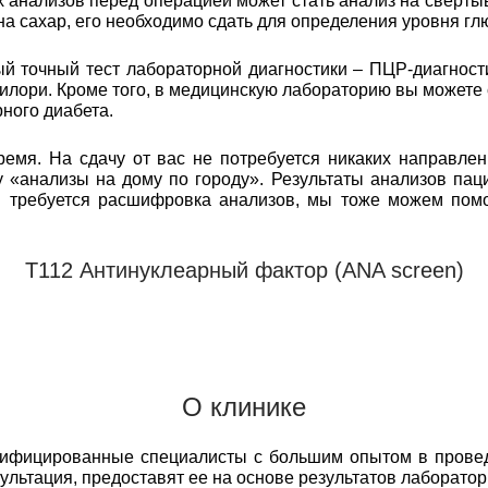
анализов перед операцией может стать анализ на свертыв
 на сахар, его необходимо сдать для определения уровня гл
 точный тест лабораторной диагностики – ПЦР-диагност
илори. Кроме того, в медицинскую лабораторию вы можете
ного диабета.
емя. На сдачу от вас не потребуется никаких направлен
 «анализы на дому по городу». Результаты анализов пац
м требуется расшифровка анализов, мы тоже можем пом
Т112 Антинуклеарный фактор (ANA screen)
О клинике
лифицированные специалисты с большим опытом в прове
сультация, предоставят ее на основе результатов лаборато