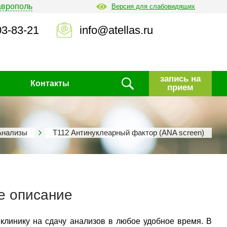
аврополь
Версия для слабовидящих
03-83-21
info@atellas.ru
запись на
Контакты
прием
Анализы
Т112 Антинуклеарный фактор (ANA screen)
е описание
 клинику на сдачу анализов в любое удобное время. В