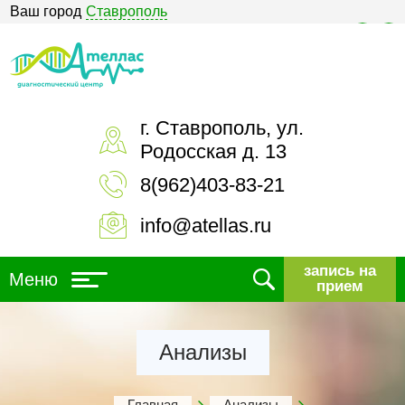
Ваш город
Ставрополь
Версия для слабовидящих
г. Ставрополь, ул.
Родосская д. 13
8(962)403-83-21
info@atellas.ru
запись на
Меню
прием
Анализы
Главная
Анализы