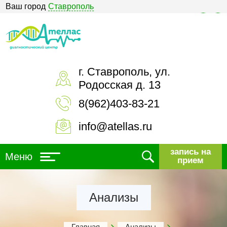
Ваш город
Ставрополь
Версия для слабовидящих
г. Ставрополь, ул.
Родосская д. 13
8(962)403-83-21
info@atellas.ru
запись на
Меню
прием
Анализы
Главная
Анализы