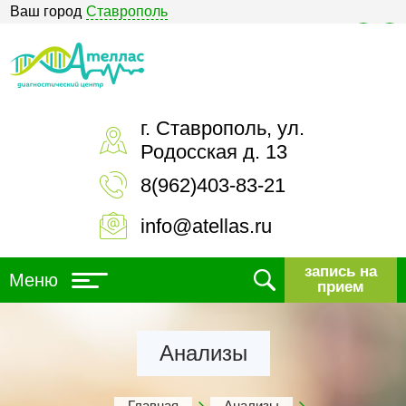
Ваш город
Ставрополь
Версия для слабовидящих
г. Ставрополь, ул.
Родосская д. 13
8(962)403-83-21
info@atellas.ru
запись на
Меню
прием
Анализы
Главная
Анализы