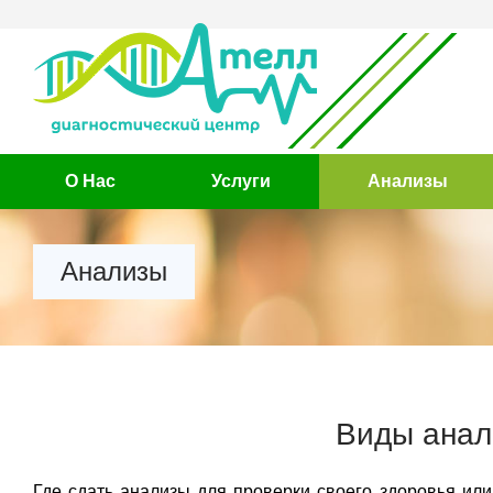
О Нас
Услуги
Анализы
Анализы
Виды анал
Где сдать анализы для проверки своего здоровья или