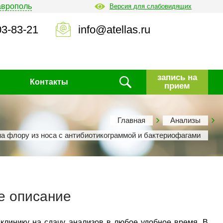
аврополь
Версия для слабовидящих
03-83-21
info@atellas.ru
запись на
Контакты
прием
Главная
Анализы
на флору из носа с антибиотикограммой и бактериофагами
е описание
 клинику на сдачу анализов в любое удобное время. В