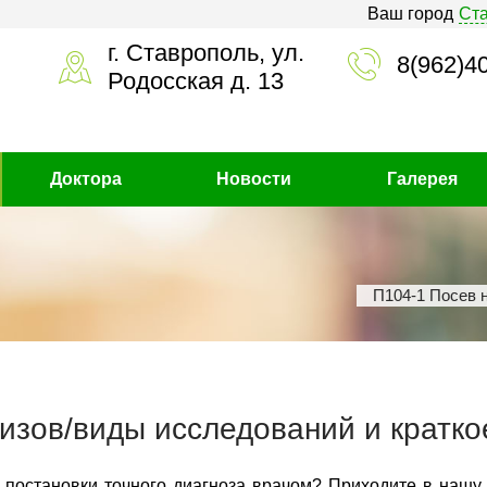
Ваш город
Ст
г. Ставрополь, ул.
8(962)4
Родосская д. 13
Доктора
Новости
Галерея
П104-1 Посев 
изов/виды исследований и кратко
 постановки точного диагноза врачом? Приходите в нашу