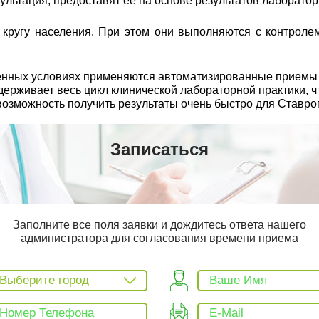
сультация, предоставят ее на основе результатов лаборато
ругу населения. При этом они выполняются с контролем
еменных условиях применяются автоматизированные прием
рживает весь цикл клинической лабораторной практики, чт
возможность получить результаты очень быстро для Ставро
Записаться
Заполните все поля заявки и дождитесь ответа нашего
администратора для согласования времени приема
Выберите город