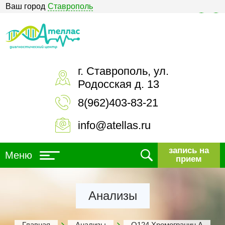
Ваш город
Ставрополь
Версия для слабовидящих
г. Ставрополь, ул.
Родосская д. 13
8(962)403-83-21
info@atellas.ru
запись на
Меню
прием
Анализы
Главная
Анализы
О124 Хромогранин А