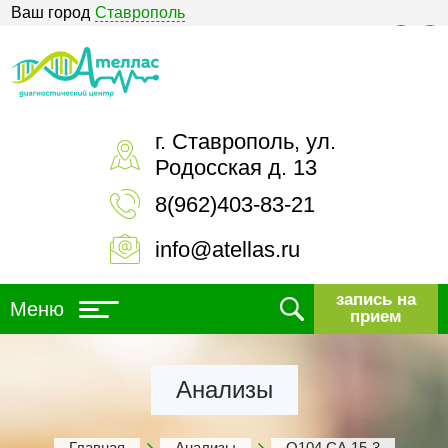
Ваш город
Ставрополь
Версия для слабовидящих
г. Ставрополь, ул.
Родосская д. 13
8(962)403-83-21
info@atellas.ru
запись на
Меню
прием
Анализы
Главная
Анализы
О104 СА 15-3