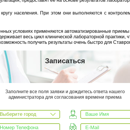
сультация, предоставят ее на основе результатов лаборато
ругу населения. При этом они выполняются с контролем
еменных условиях применяются автоматизированные прием
рживает весь цикл клинической лабораторной практики, чт
возможность получить результаты очень быстро для Ставро
Записаться
Заполните все поля заявки и дождитесь ответа нашего
администратора для согласования времени приема
Выберите город