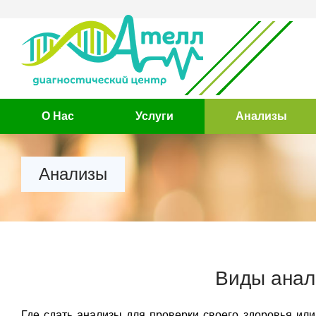
О Нас
Услуги
Анализы
Анализы
Виды анал
Где сдать анализы для проверки своего здоровья или