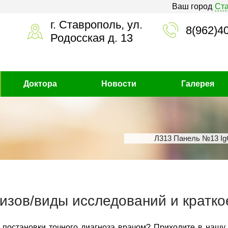
Ваш город
Ст
г. Ставрополь, ул.
8(962)4
Родосская д. 13
Доктора
Новости
Галерея
Л313 Панель №13 IgG
изов/виды исследований и кратко
 постановки точного диагноза врачом? Приходите в нашу