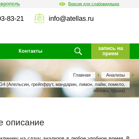
аврополь
Версия для слабовидящих
03-83-21
info@atellas.ru
запись на
Контакты
прием
Главная
Анализы
4 (Апельсин, грейпфрут, мандарин, лимон, лайм, помело,
яблоко, груша)
е описание
 клинику на сдачу анализов в любое удобное время. В