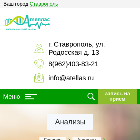
Ваш город
Ставрополь
Версия для слабовидящих
г. Ставрополь, ул.
Родосская д. 13
8(962)403-83-21
info@atellas.ru
запись на
Меню
прием
Анализы
Главная
Анализы