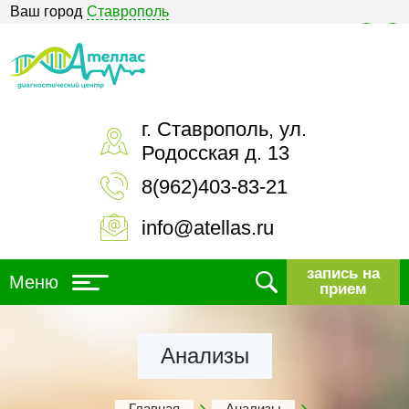
Ваш город
Ставрополь
Версия для слабовидящих
г. Ставрополь, ул.
Родосская д. 13
8(962)403-83-21
info@atellas.ru
запись на
Меню
прием
Анализы
Главная
Анализы