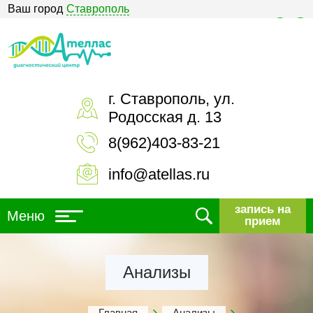
Ваш город
Ставрополь
Версия для слабовидящих
г. Ставрополь, ул.
Родосская д. 13
8(962)403-83-21
info@atellas.ru
запись на
Меню
прием
Анализы
Главная
Анализы