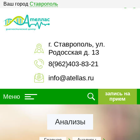
Ваш город
Ставрополь
Версия для слабовидящих
г. Ставрополь, ул.
Родосская д. 13
8(962)403-83-21
info@atellas.ru
запись на
Меню
прием
Анализы
Главная
Анализы