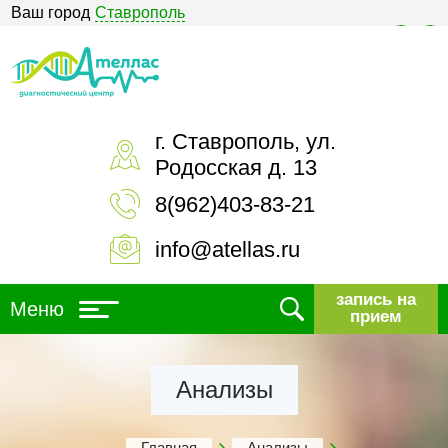
Ваш город
Ставрополь
Версия для слабовидящих
г. Ставрополь, ул.
Родосская д. 13
8(962)403-83-21
info@atellas.ru
запись на
Меню
прием
Анализы
Главная
Анализы