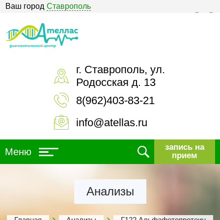
Ваш город
Ставрополь
Версия для слабовидящих
г. Ставрополь, ул.
Родосская д. 13
8(962)403-83-21
info@atellas.ru
запись на
Меню
прием
Анализы
Главная
Анализы
Г122 Альфафетопротеин