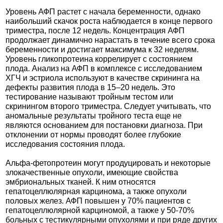
Уровень АФП растет с начала беременности, однако
наибольший скачок роста наблюдается в конце первого
триместра, после 12 недель. Концентрация АФП
продолжает динамично нарастать в течение всего срока
беременности и достигает максимума к 32 неделям.
Уровень гликопротеина коррелирует с состоянием
плода. Анализ на АФП в комплексе с исследованием
ХГЧ и эстриола используют в качестве скрининга на
дефекты развития плода в 15–20 недель. Это
тестирование называют тройным тестом или
скринингом второго триместра. Следует учитывать, что
аномальные результаты тройного теста еще не
являются основанием для постановки диагноза. При
отклонении от нормы проводят более глубокие
исследования состояния плода.
Альфа-фетопротеин могут продуцировать и некоторые
злокачественные опухоли, имеющие свойства
эмбриональных тканей. К ним относятся
гепатоцеллюлярная карцинома, а также опухоли
половых желез. АФП повышен у 70% пациентов с
гепатоцеллюлярной карциномой, а также у 50-70%
больных с тестикулярными опухолями и при ряде других