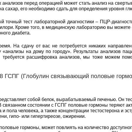
анализов перед операцией может стать анализ на свертыв
 на сахар, его необходимо сдать для определения уровня гл
 точный тест лабораторной диагностики – ПЦР-диагност
илори. Кроме того, в медицинскую лабораторию вы можете
ного диабета.
емя. На сдачу от вас не потребуется никаких направлен
 «анализы на дому по городу». Результаты анализов пац
м требуется расшифровка анализов, мы тоже можем пом
8 ГСПГ (Глобулин связывающий половые горм
редставляет собой белок, вырабатываемый печенью. Он т
В связанном состоянии с ГСПГ половые гормоны теряют акт
а и пола человека, а также концентрации тестостерона и эс
ни, гипо- или гипертиреозе, ожирении.
ловые гормоны, может повлиять на количество доступного 