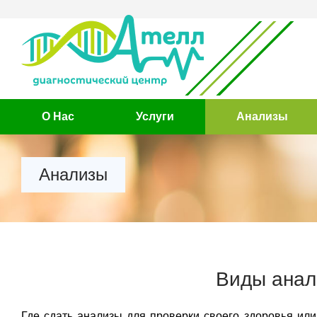
О Нас
Услуги
Анализы
Анализы
Виды анал
Где сдать анализы для проверки своего здоровья или