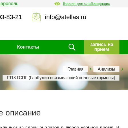
аврополь
Версия для слабовидящих
03-83-21
info@atellas.ru
запись на
Контакты
прием
Главная
Анализы
Г118 ГСПГ (Глобулин связывающий половые гормоны)
е описание
 клинику на сдачу анализов в любое удобное время. В