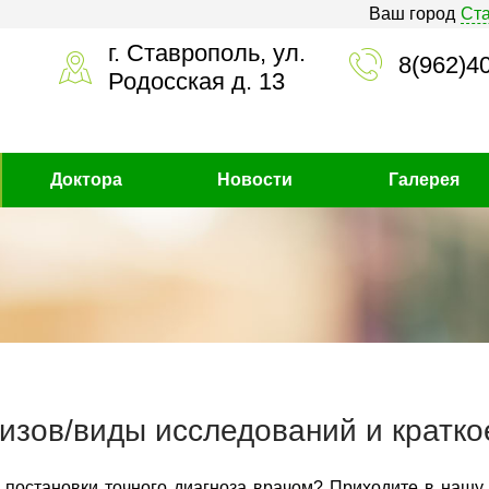
Ваш город
Ст
г. Ставрополь, ул.
8(962)4
Родосская д. 13
Доктора
Новости
Галерея
изов/виды исследований и кратко
 постановки точного диагноза врачом? Приходите в нашу