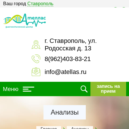
Ваш город
Ставрополь
Версия для слабовидящих
г. Ставрополь, ул.
Родосская д. 13
8(962)403-83-21
info@atellas.ru
запись на
Меню
прием
Анализы
Главная
Анализы