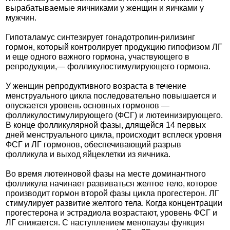
вырабатываемые яичниками у женщин и яичками у
мужчин.
Гипоталамус синтезирует гонадотропин-рилизинг
гормон, который контролирует продукцию гипофизом ЛГ
и еще одного важного гормона, участвующего в
репродукции,— фолликулостимулирующего гормона.
У женщин репродуктивного возраста в течение
менструального цикла последовательно повышается и
опускается уровень основных гормонов —
фолликулостимулирующего (ФСГ) и лютеинизирующего.
В конце фолликулярной фазы, длящейся 14 первых
дней менструального цикла, происходит всплеск уровня
ФСГ и ЛГ гормонов, обеспечивающий разрыв
фолликула и выход яйцеклетки из яичника.
Во время лютеиновой фазы на месте доминантного
фолликула начинает развиваться желтое тело, которое
производит гормон второй фазы цикла прогестерон. ЛГ
стимулирует развитие желтого тела. Когда концентрации
прогестерона и эстрадиола возрастают, уровень ФСГ и
ЛГ снижается. С наступлением менопаузы функция