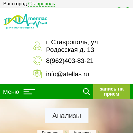
Ваш город
Ставрополь
Версия для слабовидящих
г. Ставрополь, ул.
Родосская д. 13
8(962)403-83-21
info@atellas.ru
запись на
Меню
прием
Анализы
Главная
Анализы