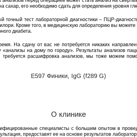
анализов перед операцией может стать анализ на свертыв
 на сахар, его необходимо сдать для определения уровня гл
 точный тест лабораторной диагностики – ПЦР-диагност
илори. Кроме того, в медицинскую лабораторию вы можете
ного диабета.
емя. На сдачу от вас не потребуется никаких направлен
 «анализы на дому по городу». Результаты анализов пац
м требуется расшифровка анализов, мы тоже можем пом
Е597 Финики, IgG (f289 G)
О клинике
лифицированные специалисты с большим опытом в прове
сультация, предоставят ее на основе результатов лаборато