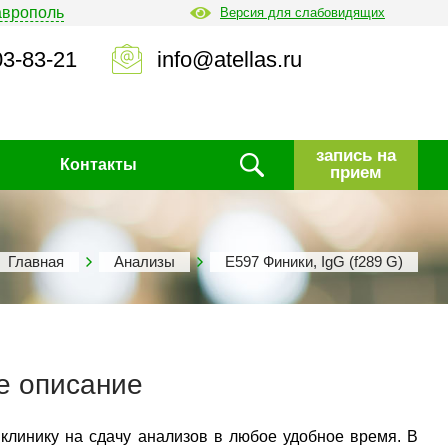
аврополь
Версия для слабовидящих
03-83-21
info@atellas.ru
запись на
Контакты
прием
Главная
Анализы
Е597 Финики, IgG (f289 G)
е описание
 клинику на сдачу анализов в любое удобное время. В