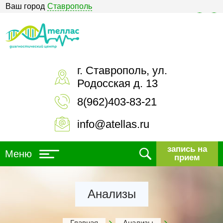
Ваш город
Ставрополь
Версия для слабовидящих
г. Ставрополь, ул.
Родосская д. 13
8(962)403-83-21
info@atellas.ru
запись на
Меню
прием
Анализы
Главная
Анализы