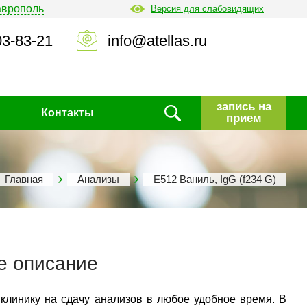
аврополь
Версия для слабовидящих
03-83-21
info@atellas.ru
запись на
Контакты
прием
Главная
Анализы
Е512 Ваниль, IgG (f234 G)
е описание
 клинику на сдачу анализов в любое удобное время. В