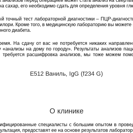
анализов перед операцией может стать анализ на свертыв
 на сахар, его необходимо сдать для определения уровня гл
 точный тест лабораторной диагностики – ПЦР-диагност
илори. Кроме того, в медицинскую лабораторию вы можете
ного диабета.
емя. На сдачу от вас не потребуется никаких направлен
 «анализы на дому по городу». Результаты анализов пац
м требуется расшифровка анализов, мы тоже можем пом
Е512 Ваниль, IgG (f234 G)
О клинике
лифицированные специалисты с большим опытом в прове
сультация, предоставят ее на основе результатов лаборато