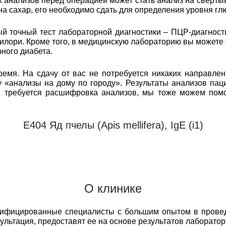
анализов перед операцией может стать анализ на свертыв
 на сахар, его необходимо сдать для определения уровня гл
 точный тест лабораторной диагностики – ПЦР-диагност
илори. Кроме того, в медицинскую лабораторию вы можете
ного диабета.
емя. На сдачу от вас не потребуется никаких направлен
 «анализы на дому по городу». Результаты анализов пац
м требуется расшифровка анализов, мы тоже можем пом
Е404 Яд пчелы (Apis mellifera), IgE (i1)
О клинике
лифицированные специалисты с большим опытом в прове
сультация, предоставят ее на основе результатов лаборато