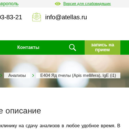
аврополь
Версия для слабовидящих
03-83-21
info@atellas.ru
запись на
Контакты
прием
Анализы
Е404 Яд пчелы (Apis mellifera), IgE (i1)
е описание
 клинику на сдачу анализов в любое удобное время. В