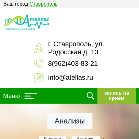
Ваш город
Ставрополь
Версия для слабовидящих
г. Ставрополь, ул.
Родосская д. 13
8(962)403-83-21
info@atellas.ru
запись на
Меню
прием
Анализы
Главная
Анализы