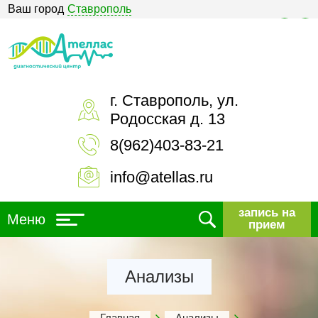
Ваш город
Ставрополь
Версия для слабовидящих
г. Ставрополь, ул.
Родосская д. 13
8(962)403-83-21
info@atellas.ru
запись на
Меню
прием
Анализы
Главная
Анализы