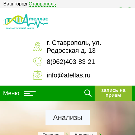
Ваш город
Ставрополь
Версия для слабовидящих
г. Ставрополь, ул.
Родосская д. 13
8(962)403-83-21
info@atellas.ru
запись на
Меню
прием
Анализы
Главная
Анализы