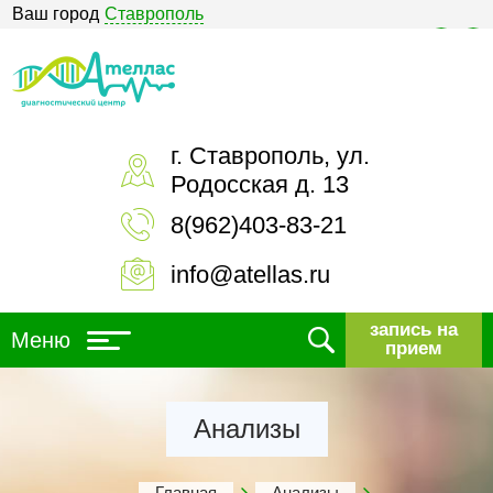
Ваш город
Ставрополь
Версия для слабовидящих
г. Ставрополь, ул.
Родосская д. 13
8(962)403-83-21
info@atellas.ru
запись на
Меню
прием
Анализы
Главная
Анализы