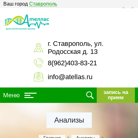
Ваш город
Ставрополь
Версия для слабовидящих
г. Ставрополь, ул.
Родосская д. 13
8(962)403-83-21
info@atellas.ru
запись на
Меню
прием
Анализы
Главная
Анализы