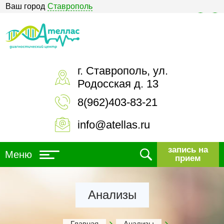
Ваш город
Ставрополь
Версия для слабовидящих
г. Ставрополь, ул.
Родосская д. 13
8(962)403-83-21
info@atellas.ru
запись на
Меню
прием
Анализы
Главная
Анализы