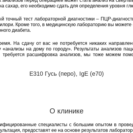
анализов перед операцией может стать анализ на свертыв
 на сахар, его необходимо сдать для определения уровня гл
 точный тест лабораторной диагностики – ПЦР-диагност
илори. Кроме того, в медицинскую лабораторию вы можете
ного диабета.
емя. На сдачу от вас не потребуется никаких направлен
 «анализы на дому по городу». Результаты анализов пац
м требуется расшифровка анализов, мы тоже можем пом
Е310 Гусь (перо), IgE (e70)
О клинике
лифицированные специалисты с большим опытом в прове
сультация, предоставят ее на основе результатов лаборато