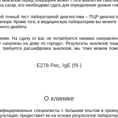
анализов перед операцией может стать анализ на свертыв
 на сахар, его необходимо сдать для определения уровня гл
 точный тест лабораторной диагностики – ПЦР-диагност
илори. Кроме того, в медицинскую лабораторию вы можете
ного диабета.
емя. На сдачу от вас не потребуется никаких направлен
 «анализы на дому по городу». Результаты анализов пац
м требуется расшифровка анализов, мы тоже можем пом
Е278 Рис, IgE (f9 )
О клинике
лифицированные специалисты с большим опытом в прове
сультация, предоставят ее на основе результатов лаборато