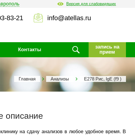
аврополь
Версия для слабовидящих
03-83-21
info@atellas.ru
запись на
Контакты
прием
Главная
Анализы
Е278 Рис, IgE (f9 )
е описание
 клинику на сдачу анализов в любое удобное время. В