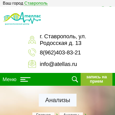
Ваш город
Ставрополь
Версия для слабовидящих
г. Ставрополь, ул.
Родосская д. 13
8(962)403-83-21
info@atellas.ru
запись на
Меню
прием
Анализы
Главная
Анализы